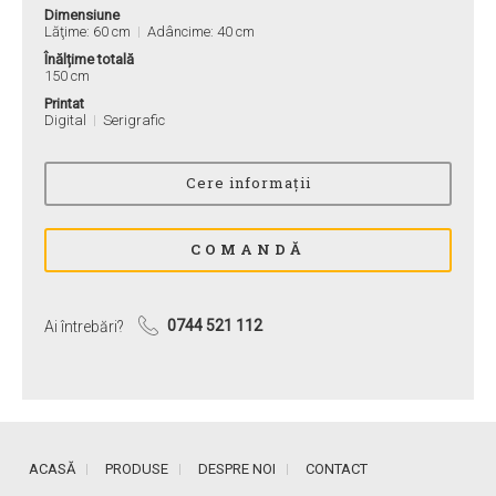
Dimensiune
Lăţime: 60 cm
Adâncime: 40 cm
Înălțime totală
150 cm
Printat
Digital
Serigrafic
Ai întrebări?
0744 521 112
ACASĂ
PRODUSE
DESPRE NOI
CONTACT