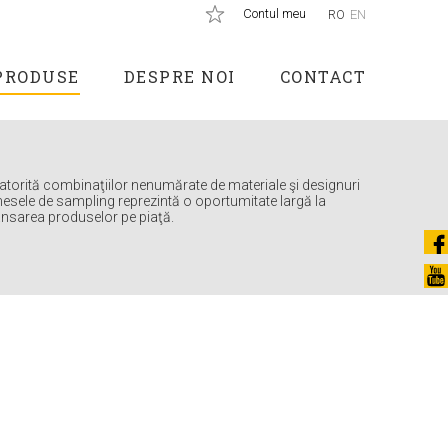
Contul meu
RO
EN
PRODUSE
DESPRE NOI
CONTACT
atorită combinaţiilor nenumărate de materiale şi designuri
esele de sampling reprezintă o oportumitate largă la
ansarea produselor pe piaţă.