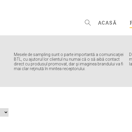
ACASĂ
Mesele de sampling sunt o parte importantă a comunicaţiei
D
BTL, cu ajutorul lor clientul nu numai că o să aibă contact
m
direct cu produsul promovat, dar şi imaginea brandului va fi
l
mai clar reţinută în mintea receptorului.