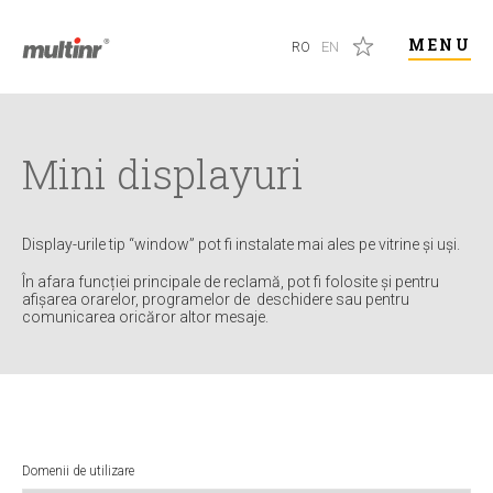
MENU
RO
EN
Mini displayuri
Display-urile tip “window” pot fi instalate mai ales pe vitrine și uși.
În afara funcției principale de reclamă, pot fi folosite și pentru
afișarea orarelor, programelor de deschidere sau pentru
comunicarea oricăror altor mesaje.
Domenii de utilizare