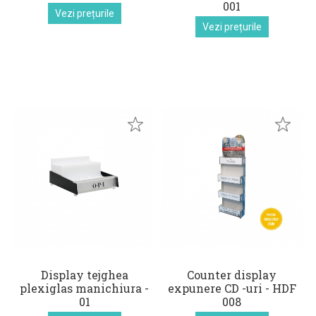
001
Vezi prețurile
Vezi prețurile
Display tejghea
Counter display
plexiglas manichiura -
expunere CD -uri - HDF
01
008