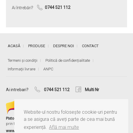
Ai întrebări?
0744 521 112
ACASĂ
PRODUSE
DESPRE NOI
CONTACT
Termeni și condiţii
Politică de confidențialitate
Informaţii livrare
ANPC
Ai intrebari?
0744 521 112
Multi Nr
Website-ul nostru folosește cookie-uri pentru
®
Pixtory
este serviciul MultiNr, care îți păstrează amintirile aproape,
a se asigura că aveți parte de cea mai bună
prin fotografii și albume personalizate.
experiență.
Află mai multe
www.pixtory.ro