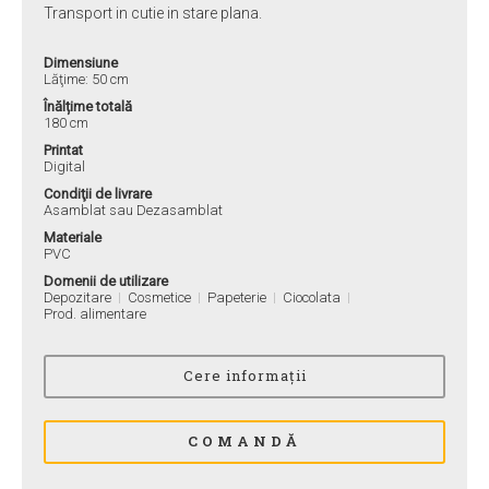
Transport in cutie in stare plana.
Dimensiune
Lăţime: 50 cm
Înălțime totală
180 cm
Printat
Digital
Condiţii de livrare
Asamblat sau Dezasamblat
Materiale
PVC
Domenii de utilizare
Depozitare
Cosmetice
Papeterie
Ciocolata
Prod. alimentare