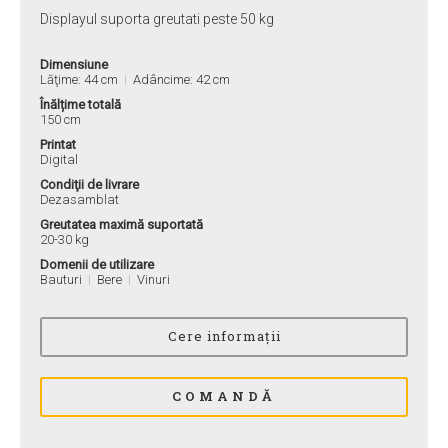
Displayul suporta greutati peste 50 kg
Dimensiune
Lăţime: 44 cm
Adâncime: 42 cm
Înălțime totală
150 cm
Printat
Digital
Condiţii de livrare
Dezasamblat
Greutatea maximă suportată
20-30 kg
Domenii de utilizare
Bauturi
Bere
Vinuri