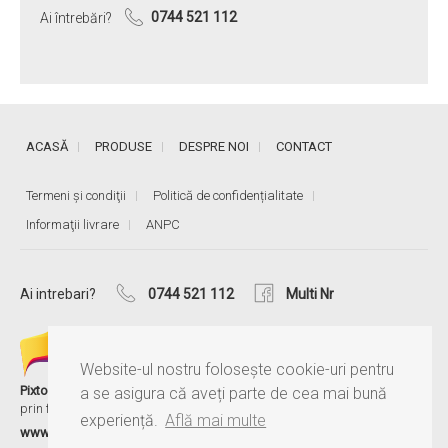
Ai întrebări?
0744 521 112
ACASĂ
PRODUSE
DESPRE NOI
CONTACT
Termeni și condiţii
Politică de confidențialitate
Informaţii livrare
ANPC
Ai intrebari?
0744 521 112
Multi Nr
Website-ul nostru folosește cookie-uri pentru
®
Pixtory
este serviciul MultiNr, care îți păstrează amintirile aproape,
a se asigura că aveți parte de cea mai bună
prin fotografii și albume personalizate.
experiență.
Află mai multe
www.pixtory.ro