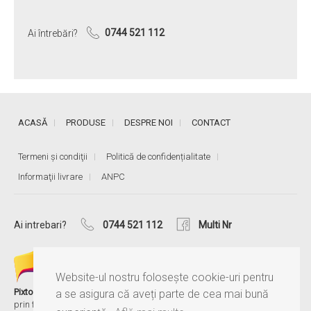
Ai întrebări?
0744 521 112
ACASĂ
PRODUSE
DESPRE NOI
CONTACT
Termeni și condiţii
Politică de confidențialitate
Informaţii livrare
ANPC
Ai intrebari?
0744 521 112
Multi Nr
Website-ul nostru folosește cookie-uri pentru
®
Pixtory
este serviciul MultiNr, care îți păstrează amintirile aproape,
a se asigura că aveți parte de cea mai bună
prin fotografii și albume personalizate.