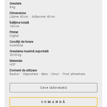
Greutate
8 kg
Dimensiune
Lăţime: 60 cm
Adâncime: 40 cm
Înălțime totală
160 cm
Printat
Digital
Condiţii de livrare
Asamblat
Greutatea maximă suportată
20-30 kg
Materiale
HDF
Domenii de utilizare
Bauturi
Depozitare
Bere
Vinuri
Prod. alimentare