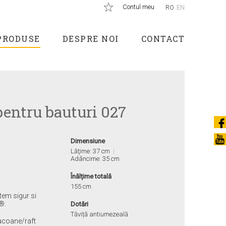
Contul meu
RO
EN
PRODUSE
DESPRE NOI
CONTACT
pentru bauturi 027
Dimensiune
Lăţime: 37 cm
Adâncime: 35 cm
Înălțime totală
155 cm
stem sigur si
p®.
Dotări
Tăviță antiumezeală
lacoane/raft