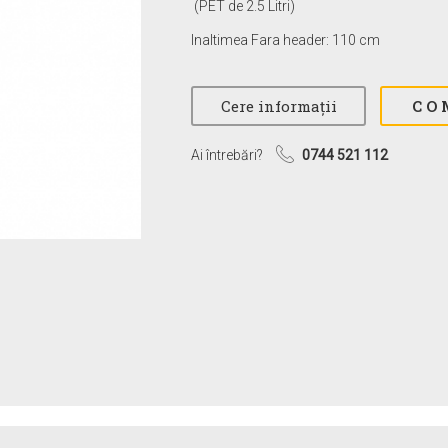
(PET de 2.5 Litri)
Inaltimea Fara header: 110 cm
Ai întrebări?
0744 521 112