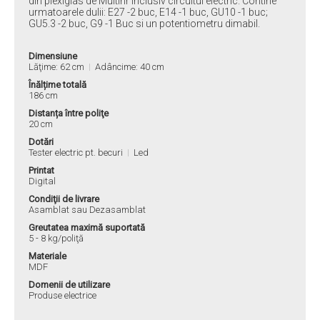
din plexiglas de Multinr inclusiv circuitul electric. Contine
urmatoarele dulii: E27 -2 buc, E14 -1 buc, GU10 -1 buc;
GU5.3 -2 buc, G9 -1 Buc si un potentiometru dimabil.
Dimensiune
Lăţime: 62 cm
Adâncime: 40 cm
Înălțime totală
186 cm
Distanța între poliţe
20 cm
Dotări
Tester electric pt. becuri
Led
Printat
Digital
Condiţii de livrare
Asamblat sau Dezasamblat
Greutatea maximă suportată
5 - 8 kg/poliţă
Materiale
MDF
Domenii de utilizare
Produse electrice