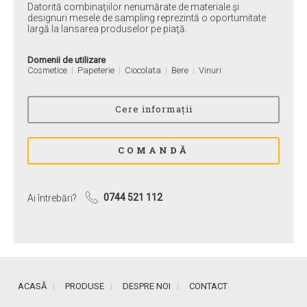
Datorită combinaţiilor nenumărate de materiale şi
designuri mesele de sampling reprezintă o oportumitate
largă la lansarea produselor pe piaţă.
Domenii de utilizare
Cosmetice
Papeterie
Ciocolata
Bere
Vinuri
Ai întrebări?
0744 521 112
ACASĂ
PRODUSE
DESPRE NOI
CONTACT