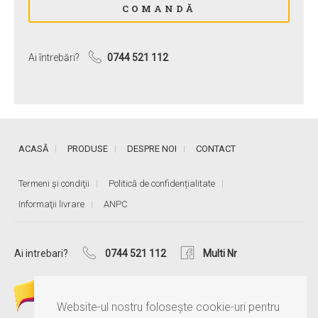
Ai întrebări?
0744 521 112
ACASĂ
PRODUSE
DESPRE NOI
CONTACT
Termeni și condiţii
Politică de confidențialitate
Informaţii livrare
ANPC
Ai intrebari?
0744 521 112
Multi Nr
Website-ul nostru folosește cookie-uri pentru