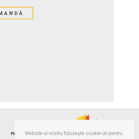
®
Website-ul nostru folosește cookie-uri pentru
Pixtory
este serviciul MultiNr, care îți păstrează amintirile