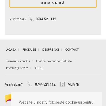
Ai întrebări?
0744 521 112
ACASĂ
PRODUSE
DESPRE NOI
CONTACT
Termeni și condiţii
Politică de confidențialitate
Informaţii livrare
ANPC
Ai intrebari?
0744 521 112
Multi Nr
Website-ul nostru folosește cookie-uri pentru