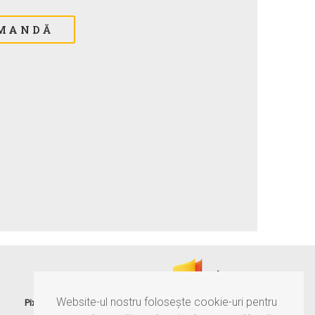
®
Website-ul nostru folosește cookie-uri pentru
Pixtory
este serviciul MultiNr, care îți păstrează amintirile