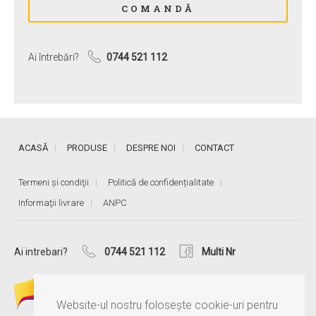
Ai întrebări?
0744 521 112
ACASĂ
PRODUSE
DESPRE NOI
CONTACT
Termeni și condiţii
Politică de confidențialitate
Informaţii livrare
ANPC
Ai intrebari?
0744 521 112
Multi Nr
Website-ul nostru folosește cookie-uri pentru