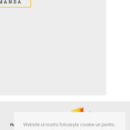
®
Website-ul nostru folosește cookie-uri pentru
Pixtory
este serviciul MultiNr, care îți păstrează amintirile